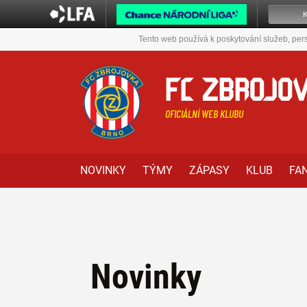
Tento web používá k poskytování služeb, pers
FC ZBROJO
OFICIÁLNÍ WEB KLUBU
NOVINKY
TÝMY
ZÁPASY
KLUB
FA
Novinky