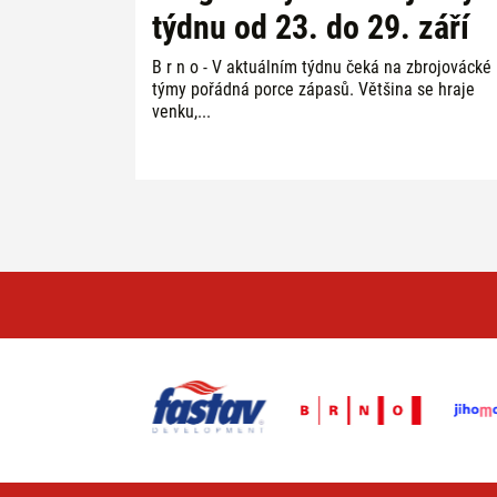
týdnu od 23. do 29. září
B r n o - V aktuálním týdnu čeká na zbrojovácké
týmy pořádná porce zápasů. Většina se hraje
venku,...