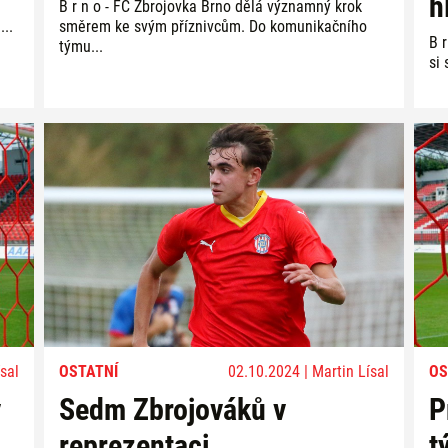
h
B r n o - FC Zbrojovka Brno dělá významný krok
...
směrem ke svým příznivcům. Do komunikačního
B 
týmu...
si
sal
OSTATNÍ
02.10.2024 | Martin Lísal
OS
v
Sedm Zbrojováků v
P
reprezentaci
t