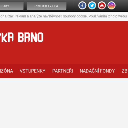
KLUBY
PROJEKTY LFA
onalizaci reklam a analýze návštěvnosti soubory cookie. Používáním tohoto webu s
VKA BRNO
NZÓNA
VSTUPENKY
PARTNEŘI
NADAČNÍ FONDY
ZB