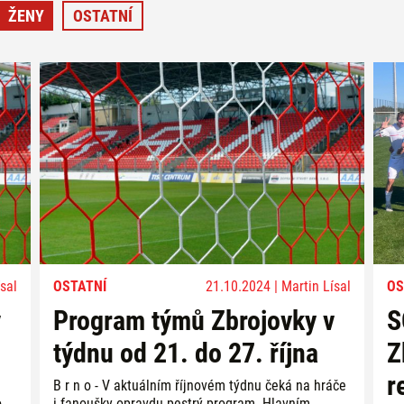
ŽENY
OSTATNÍ
sal
OSTATNÍ
21.10.2024 | Martin Lísal
OS
v
Program týmů Zbrojovky v
S
týdnu od 21. do 27. října
Z
r
B r n o - V aktuálním říjnovém týdnu čeká na hráče
o
i fanoušky opravdu pestrý program. Hlavním...