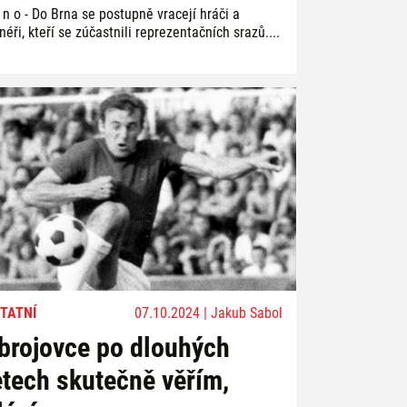
 n o - Do Brna se postupně vracejí hráči a
néři, kteří se zúčastnili reprezentačních srazů....
TATNÍ
07.10.2024 | Jakub Sabol
brojovce po dlouhých
etech skutečně věřím,