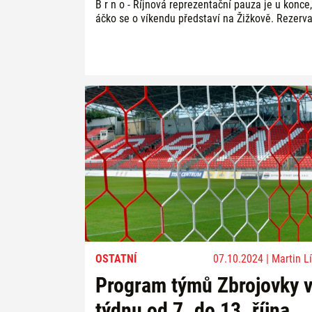
B r n o - Říjnová reprezentační pauza je u konce,
áčko se o víkendu představí na Žižkově. Rezerva
OSTATNÍ
07.10.2024 | Martin Lí
Program týmů Zbrojovky 
týdnu od 7. do 13. října