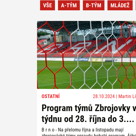
VŠE
A-TÝM
B-TÝM
MLÁDEŽ
OSTATNÍ
28.10.2024 | Martin Lí
Program týmů Zbrojovky 
týdnu od 28. října do 3....
B r n o - Na přelomu října a listopadu mají
zbrojovácké týmy opravdu bohatý program. Áčk