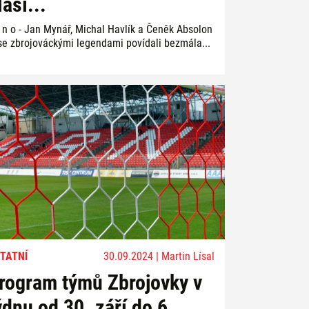
lásí...
r n o - Jan Mynář, Michal Havlík a Čeněk Absolon
 se zbrojováckými legendami povídali bezmála...
TATNÍ
30.09.2024 | Martin Lísal
rogram týmů Zbrojovky v
ýdnu od 30. září do 6.