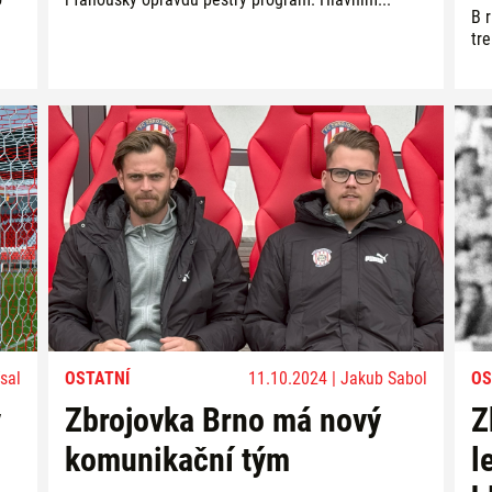
B r
tre
sal
OSTATNÍ
11.10.2024 | Jakub Sabol
OS
v
Zbrojovka Brno má nový
Z
komunikační tým
l