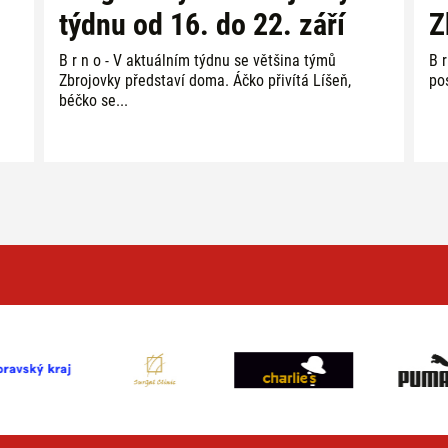
týdnu od 16. do 22. září
Z
B r n o - V aktuálním týdnu se většina týmů
B 
Zbrojovky představí doma. Áčko přivítá Líšeň,
po
béčko se...