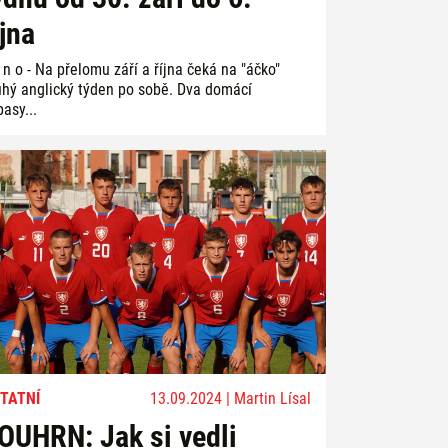
íjna
 n o - Na přelomu září a října čeká na "áčko"
uhý anglický týden po sobě. Dva domácí
asy...
TATNÍ
13.09.2024 | Martin Lísal
OUHRN: Jak si vedli