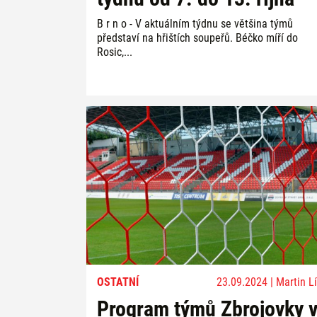
B r n o - V aktuálním týdnu se většina týmů
představí na hřištích soupeřů. Béčko míří do
Rosic,...
OSTATNÍ
23.09.2024 | Martin Lí
Program týmů Zbrojovky 