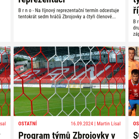
ř
B r n o - Na říjnový reprezentační termín odcestuje
tentokrát sedm hráčů Zbrojovky a čtyři členové...
B r
dr
záp
sal
OSTATNÍ
16.09.2024 | Martin Lísal
OS
v
Program týmů Zbrojovky v
S