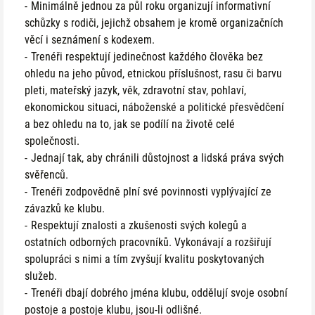
Minimálně jednou za půl roku organizují informativní
schůzky s rodiči, jejichž obsahem je kromě organizačních
věcí i seznámení s kodexem.
Trenéři respektují jedinečnost každého člověka bez
ohledu na jeho původ, etnickou příslušnost, rasu či barvu
pleti, mateřský jazyk, věk, zdravotní stav, pohlaví,
ekonomickou situaci, náboženské a politické přesvědčení
a bez ohledu na to, jak se podílí na životě celé
společnosti.
Jednají tak, aby chránili důstojnost a lidská práva svých
svěřenců.
Trenéři zodpovědně plní své povinnosti vyplývající ze
závazků ke klubu.
Respektují znalosti a zkušenosti svých kolegů a
ostatních odborných pracovníků. Vykonávají a rozšiřují
spolupráci s nimi a tím zvyšují kvalitu poskytovaných
služeb.
Trenéři dbají dobrého jména klubu, oddělují svoje osobní
postoje a postoje klubu, jsou-li odlišné.