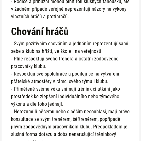
Rodiče a příbuzní mohou plnit roli slušných fanoušků, ale
v žádném případě veřejně neprezentují názory na výkony
vlastních hráčů a protihráčů.
Chování hráčů
Svým pozitivním chováním a jednáním reprezentují sami
sebe a klub na hřišti, ve škole i na veřejnosti.
Plně respektují svého trenéra a ostatní zodpovědné
pracovníky klubu.
Respektují své spoluhráče a podílejí se na vytváření
přátelské atmosféry v rámci svého týmu i klubu.
Přiměřeně svému věku vnímají trénink či utkání jako
prostředek ke zlepšení individuálního nebo týmového
výkonu a dle toho jednají.
Nerozumí-li něčemu nebo s něčím nesouhlasí, mají právo
konzultace se svým trenérem, šéftrenérem, popřípadě
jiným zodpovědným pracovníkem klubu. Předpokladem je
slušná forma dotazu a doba nenarušující tréninkový