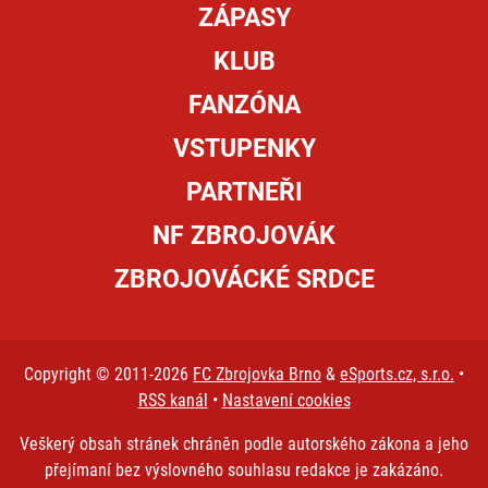
ZÁPASY
KLUB
FANZÓNA
VSTUPENKY
PARTNEŘI
NF ZBROJOVÁK
ZBROJOVÁCKÉ SRDCE
Copyright © 2011-2026
FC Zbrojovka Brno
&
eSports.cz, s.r.o.
•
RSS kanál
•
Nastavení cookies
Veškerý obsah stránek chráněn podle autorského zákona a jeho
přejímaní bez výslovného souhlasu redakce je zakázáno.