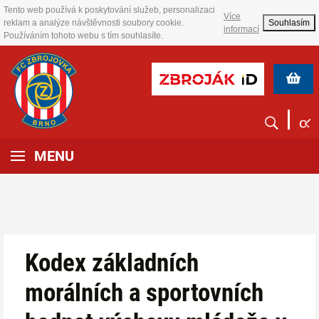
Tento web používá k poskytování služeb, personalizaci
Více
reklam a analýze návštěvnosti soubory cookie.
Souhlasím
informací
Používáním tohoto webu s tím souhlasíte.
MENU
Kodex základních
morálních a sportovních