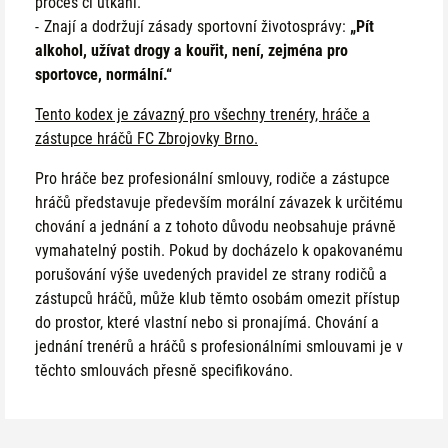
proces či utkání.
Znají a dodržují zásady sportovní životosprávy:
„Pít
alkohol, užívat drogy a kouřit, není, zejména pro
sportovce, normální.“
Tento kodex je závazný pro všechny trenéry, hráče a
zástupce hráčů FC Zbrojovky Brno.
Pro hráče bez profesionální smlouvy, rodiče a zástupce
hráčů představuje především morální závazek k určitému
chování a jednání a z tohoto důvodu neobsahuje právně
vymahatelný postih. Pokud by docházelo k opakovanému
porušování výše uvedených pravidel ze strany rodičů a
zástupců hráčů, může klub těmto osobám omezit přístup
do prostor, které vlastní nebo si pronajímá. Chování a
jednání trenérů a hráčů s profesionálními smlouvami je v
těchto smlouvách přesně specifikováno.