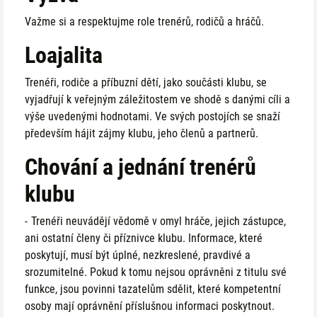
Važme si a respektujme role trenérů, rodičů a hráčů.
Loajalita
Trenéři, rodiče a příbuzní dětí, jako součásti klubu, se
vyjadřují k veřejným záležitostem ve shodě s danými cíli a
výše uvedenými hodnotami. Ve svých postojích se snaží
především hájit zájmy klubu, jeho členů a partnerů.
Chování a jednání trenérů
klubu
Trenéři neuvádějí vědomě v omyl hráče, jejich zástupce,
ani ostatní členy či příznivce klubu. Informace, které
poskytují, musí být úplné, nezkreslené, pravdivé a
srozumitelné. Pokud k tomu nejsou oprávněni z titulu své
funkce, jsou povinni tazatelům sdělit, které kompetentní
osoby mají oprávnění příslušnou informaci poskytnout.