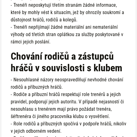
Trenéři neposkytují třetím stranám žádné informace,
které by mohly vést k situacím, jež by ohrozily soukromí a
důstojnost hráčů, rodičů a kolegů.
Trenéři nepřijímají žádné materiální ani nemateriální
výhody od třetích stran oplátkou za služby poskytované v
rámci jejich poslání.
Chování rodičů a zástupců
hráčů v souvislosti s klubem
Nesouhlasné názory neospravedlňují nevhodné chování
rodičů a příbuzných hráčů.
Rodiče a příbuzní hráčů respektují role trenérů a jejich
pravidel, podporují jejich autoritu. V případě nejasností či
nesouhlasu s trenérem mají právo požádat trenéra,
šéftrenéra či jiného pracovníka klubu o vysvětlení.
Role rodičů a příbuzných spočívá v podpoře hráčů, nikoliv
v jejich odborném vedení.