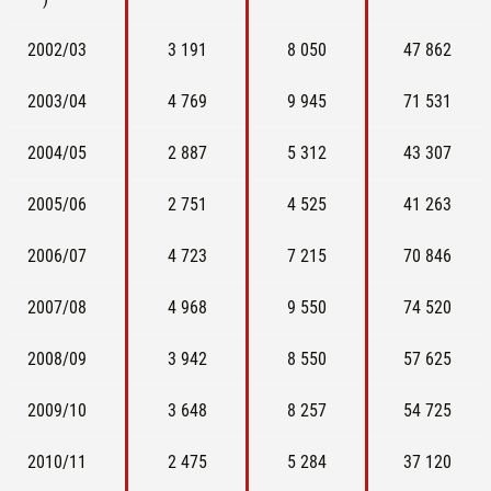
2002/03
3 191
8 050
47 862
2003/04
4 769
9 945
71 531
2004/05
2 887
5 312
43 307
2005/06
2 751
4 525
41 263
2006/07
4 723
7 215
70 846
2007/08
4 968
9 550
74 520
2008/09
3 942
8 550
57 625
2009/10
3 648
8 257
54 725
2010/11
2 475
5 284
37 120