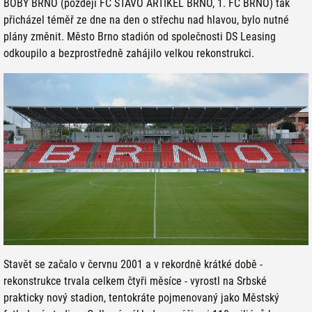
BOBY BRNO (později FC STAVO ARTIKEL BRNO, 1. FC BRNO) tak
přicházel téměř ze dne na den o střechu nad hlavou, bylo nutné
plány změnit. Město Brno stadión od společnosti DS Leasing
odkoupilo a bezprostředně zahájilo velkou rekonstrukci.
Stavět se začalo v červnu 2001 a v rekordně krátké době -
rekonstrukce trvala celkem čtyři měsíce - vyrostl na Srbské
prakticky nový stadion, tentokráte pojmenovaný jako Městský