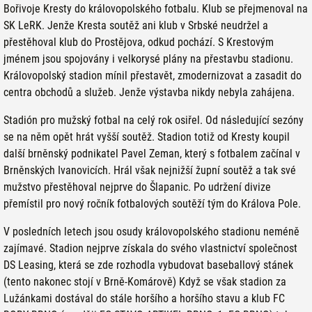
Bořivoje Kresty do královopolského fotbalu. Klub se přejmenoval na
SK LeRK. Jenže Kresta soutěž ani klub v Srbské neudržel a
přestěhoval klub do Prostějova, odkud pochází. S Krestovým
jménem jsou spojovány i velkorysé plány na přestavbu stadionu.
Královopolský stadion mínil přestavět, zmodernizovat a zasadit do
centra obchodů a služeb. Jenže výstavba nikdy nebyla zahájena.
Stadión pro mužský fotbal na celý rok osiřel. Od následující sezóny
se na něm opět hrát vyšší soutěž. Stadion totiž od Kresty koupil
další brněnský podnikatel Pavel Zeman, který s fotbalem začínal v
Brněnských Ivanovicích. Hrál však nejnižší župní soutěž a tak své
mužstvo přestěhoval nejprve do Šlapanic. Po udržení divize
přemístil pro nový ročník fotbalových soutěží tým do Králova Pole.
V posledních letech jsou osudy královopolského stadionu neméně
zajímavé. Stadion nejprve získala do svého vlastnictví společnost
DS Leasing, která se zde rozhodla vybudovat baseballový stánek
(tento nakonec stojí v Brně-Komárově) Když se však stadion za
Lužánkami dostával do stále horšího a horšího stavu a klub FC