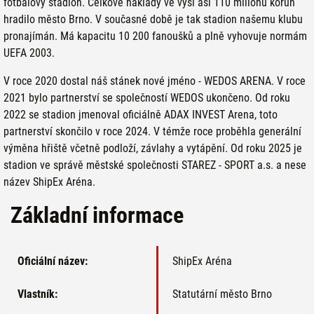
fotbalový stadion. Celkové náklady ve výši asi 110 miliónů korun
hradilo město Brno. V současné době je tak stadion našemu klubu
pronajímán. Má kapacitu 10 200 fanoušků a plně vyhovuje normám
UEFA 2003.
V roce 2020 dostal náš stánek nové jméno - WEDOS ARENA. V roce
2021 bylo partnerství se společností WEDOS ukončeno. Od roku
2022 se stadion jmenoval oficiálně ADAX INVEST Arena, toto
partnerství skončilo v roce 2024. V témže roce proběhla generální
výměna hřiště včetně podloží, závlahy a vytápění. Od roku 2025 je
stadion ve správě městské společnosti STAREZ - SPORT a.s. a nese
název ShipEx Aréna.
Základní informace
Oficiální název:
ShipEx Aréna
Vlastník:
Statutární město Brno