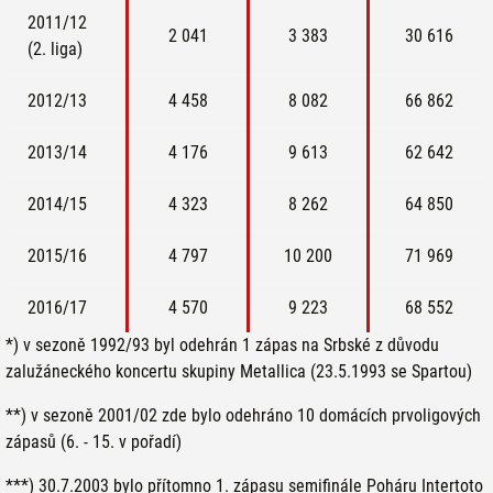
2011/12
2 041
3 383
30 616
(2. liga)
2012/13
4 458
8 082
66 862
2013/14
4 176
9 613
62 642
2014/15
4 323
8 262
64 850
2015/16
4 797
10 200
71 969
2016/17
4 570
9 223
68 552
*) v sezoně 1992/93 byl odehrán 1 zápas na Srbské z důvodu
zalužáneckého koncertu skupiny Metallica (23.5.1993 se Spartou)
**) v sezoně 2001/02 zde bylo odehráno 10 domácích prvoligových
zápasů (6. - 15. v pořadí)
***) 30.7.2003 bylo přítomno
1. zápasu semifinále Poháru Intertoto