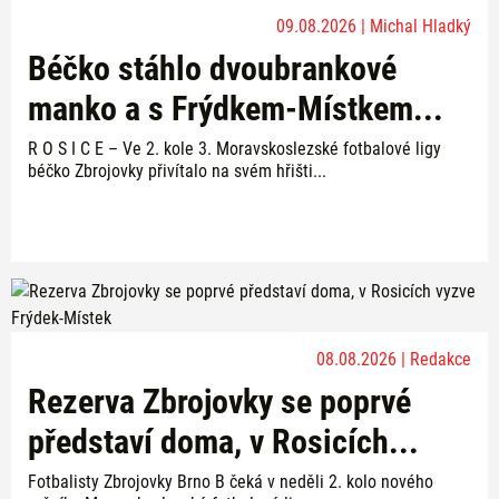
09.08.2026 | Michal Hladký
Béčko stáhlo dvoubrankové
manko a s Frýdkem-Místkem...
R O S I C E – Ve 2. kole 3. Moravskoslezské fotbalové ligy
béčko Zbrojovky přivítalo na svém hřišti...
08.08.2026 | Redakce
Rezerva Zbrojovky se poprvé
představí doma, v Rosicích...
Fotbalisty Zbrojovky Brno B čeká v neděli 2. kolo nového