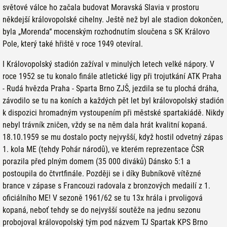
světové válce ho začala budovat Moravská Slavia v prostoru
někdejší královopolské cihelny. Ještě než byl ale stadion dokončen,
byla „Morenda“ mocenským rozhodnutím sloučena s SK Královo
Pole, který také hřiště v roce 1949 otevíral.
I Královopolský stadión zažíval v minulých letech velké nápory. V
roce 1952 se tu konalo finále atletické ligy při trojutkání ATK Praha
- Rudá hvězda Praha - Sparta Brno ZJŠ, jezdila se tu plochá dráha,
závodilo se tu na koních a každých pět let byl královopolský stadión
k dispozici hromadným vystoupením při městské spartakiádě. Nikdy
nebyl trávník zničen, vždy se na něm dala hrát kvalitní kopaná.
18.10.1959 se mu dostalo pocty nejvyšší, když hostil odvetný zápas
1. kola ME (tehdy Pohár národů), ve kterém reprezentace ČSR
porazila před plným domem (35 000 diváků) Dánsko 5:1 a
postoupila do čtvrtfinále. Později se i díky
Bubníkově
vítězné
brance v zápase s Francouzi radovala z bronzových medailí z 1.
oficiálního ME! V sezoně 1961/62 se tu 13x hrála i prvoligová
kopaná, neboť tehdy se do nejvyšší soutěže na jednu sezonu
probojoval královopolský tým pod názvem TJ Spartak KPS Brno