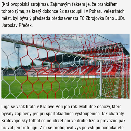
(Královopolská strojírna). Zajímavým faktem je, že brankářem
tohoto týmu, za který dokonce 2x nastoupil i v Poháru veletržních
měst, byl bývalý předseda představensta FC Zbrojovka Brno
JUDr.
Jaroslav Přeček
.
Liga se však hrála v Králově Poli jen rok. Mohutné ochozy, které
bývaly zaplněny jen při spartakiádních vystoupeních, tak chátraly.
Královopolský fotbal se neudržel ani ve druhé lize a převážně pak
hrával jen třetí ligu. Z ní se probojoval výš po vstupu podnikatele