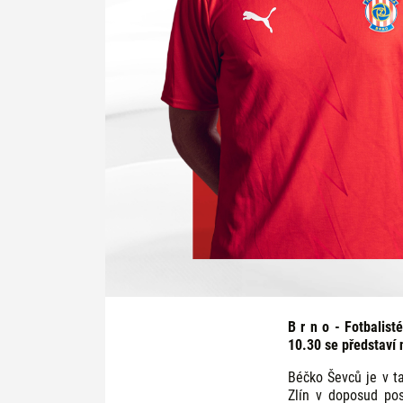
B r n o - Fotbalist
10.30 se představí n
Béčko Ševců je v t
Zlín v doposud pos