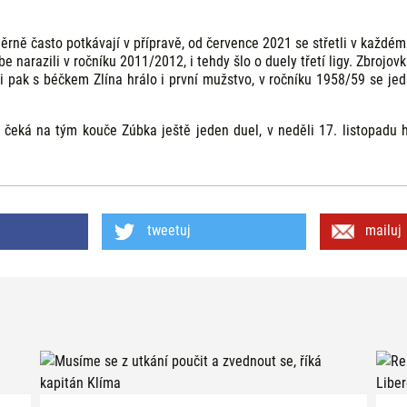
rně často potkávají v přípravě, od července 2021 se střetli v každé
e narazili v ročníku 2011/2012, i tehdy šlo o duely třetí ligy. Zbrojovka
i pak s béčkem Zlína hrálo i první mužstvo, v ročníku 1958/59 se je
 čeká na tým kouče Zúbka ještě jeden duel, v neděli 17. listopadu h
tweetuj
mailuj