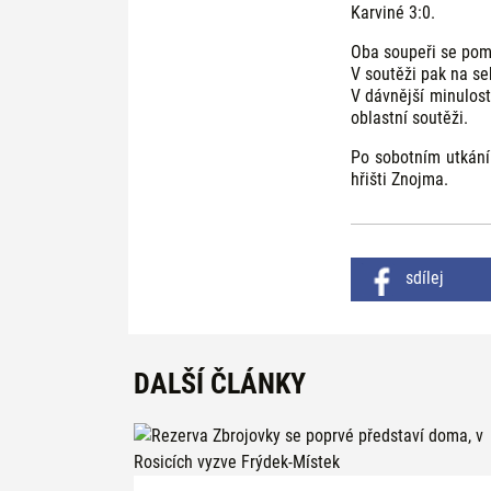
Karviné 3:0.
Oba soupeři se pomě
V soutěži pak na seb
V dávnější minulost
oblastní soutěži.
Po sobotním utkání
hřišti Znojma.
sdílej
DALŠÍ ČLÁNKY