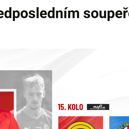
dposledním soupeře