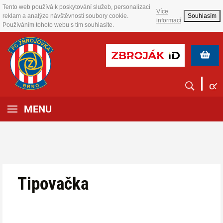
Tento web používá k poskytování služeb, personalizaci
Více
reklam a analýze návštěvnosti soubory cookie.
Souhlasím
informací
Používáním tohoto webu s tím souhlasíte.
MENU
Tipovačka