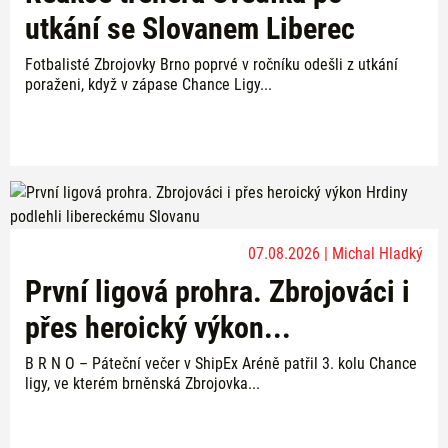
utkání se Slovanem Liberec
Fotbalisté Zbrojovky Brno poprvé v ročníku odešli z utkání
poraženi, když v zápase Chance Ligy...
07.08.2026 | Michal Hladký
První ligová prohra. Zbrojováci i
přes heroický výkon...
B R N O – Páteční večer v ShipEx Aréně patřil 3. kolu Chance
ligy, ve kterém brněnská Zbrojovka...