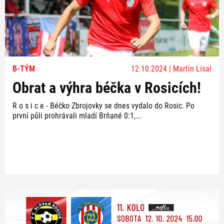
B-TÝM
12.10.2024 | Martin Lísal
Obrat a výhra béčka v Rosicích!
R o s i c e - Béčko Zbrojovky se dnes vydalo do Rosic. Po
první půli prohrávali mladí Brňané 0:1,...