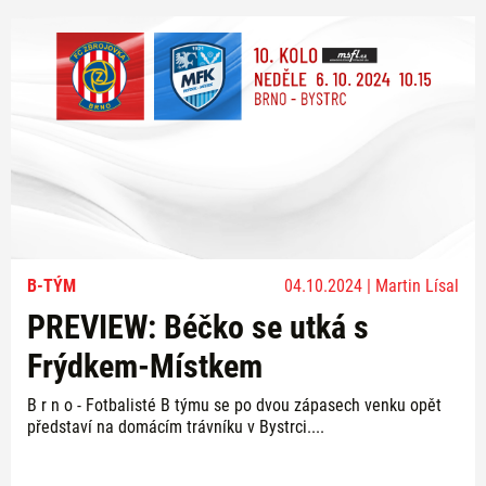
B-TÝM
04.10.2024 | Martin Lísal
PREVIEW: Béčko se utká s
Frýdkem-Místkem
B r n o - Fotbalisté B týmu se po dvou zápasech venku opět
představí na domácím trávníku v Bystrci....