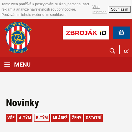
Tento web používá k poskytování služeb, personalizaci
Více
reklam a analýze návštěvnosti soubory cookie.
Souhlasím
informací
Používáním tohoto webu s tím souhlasíte.
MENU
Novinky
VŠE
A-TÝM
B-TÝM
MLÁDEŽ
ŽENY
OSTATNÍ