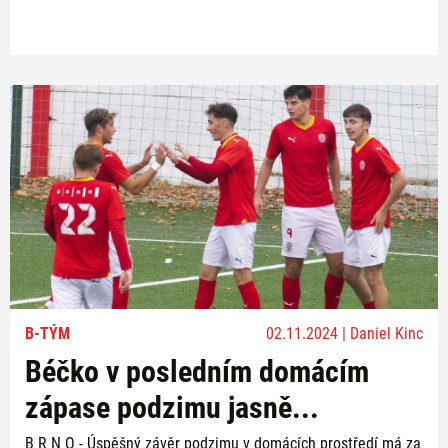
B-TÝM
02.11.2024 | Daniel Kinc
Béčko v posledním domácím
zápase podzimu jasně...
B R N O - Úspěšný závěr podzimu v domácích prostředí má za