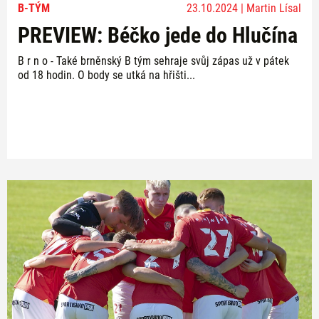
B-TÝM
23.10.2024 | Martin Lísal
PREVIEW: Béčko jede do Hlučína
B r n o - Také brněnský B tým sehraje svůj zápas už v pátek
od 18 hodin. O body se utká na hřišti...