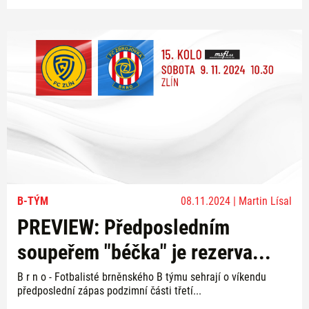
B-TÝM
08.11.2024 | Martin Lísal
PREVIEW: Předposledním
soupeřem "béčka" je rezerva...
B r n o - Fotbalisté brněnského B týmu sehrají o víkendu
předposlední zápas podzimní části třetí...