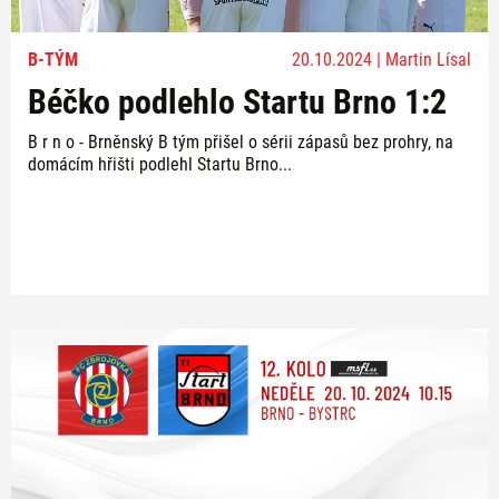
B-TÝM
20.10.2024 | Martin Lísal
Béčko podlehlo Startu Brno 1:2
B r n o - Brněnský B tým přišel o sérii zápasů bez prohry, na
domácím hřišti podlehl Startu Brno...