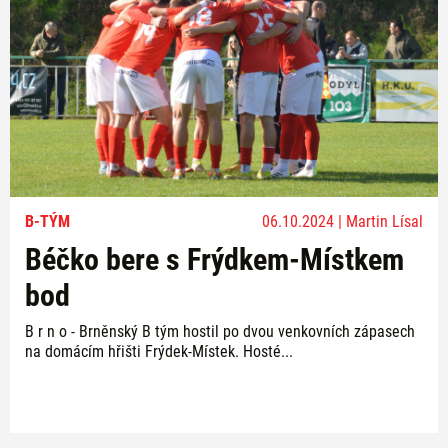
B-TÝM
06.10.2024 | Martin Lísal
Béčko bere s Frýdkem-Místkem
bod
B r n o - Brněnský B tým hostil po dvou venkovních zápasech
na domácím hřišti Frýdek-Místek. Hosté...