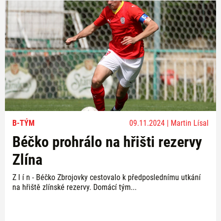
B-TÝM
09.11.2024 | Martin Lísal
Béčko prohrálo na hřišti rezervy
Zlína
Z l í n - Béčko Zbrojovky cestovalo k předposlednímu utkání
na hřiště zlínské rezervy. Domácí tým...