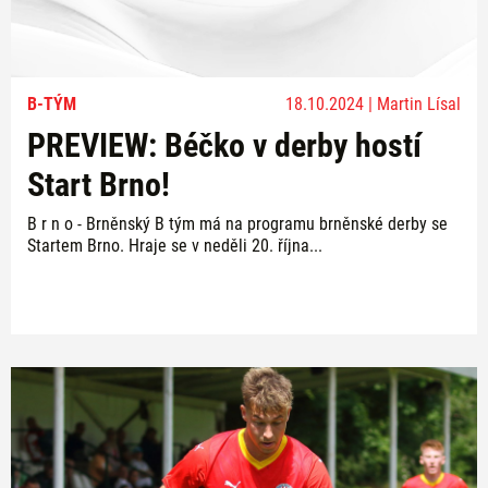
B-TÝM
18.10.2024 | Martin Lísal
PREVIEW: Béčko v derby hostí
Start Brno!
B r n o - Brněnský B tým má na programu brněnské derby se
Startem Brno. Hraje se v neděli 20. října...