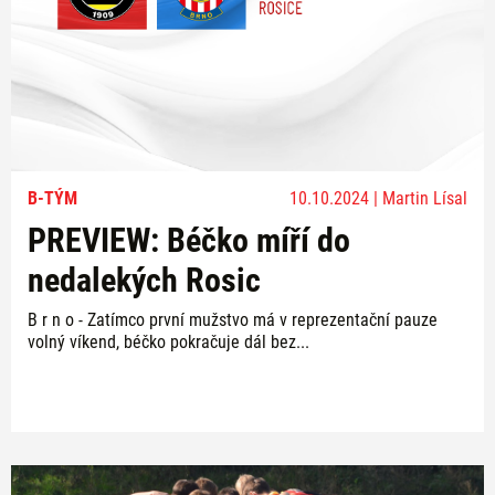
B-TÝM
10.10.2024 | Martin Lísal
PREVIEW: Béčko míří do
nedalekých Rosic
B r n o - Zatímco první mužstvo má v reprezentační pauze
volný víkend, béčko pokračuje dál bez...