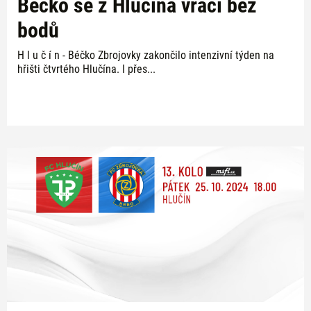
Béčko se z Hlučína vrací bez
bodů
H l u č í n - Béčko Zbrojovky zakončilo intenzivní týden na
hřišti čtvrtého Hlučína. I přes...