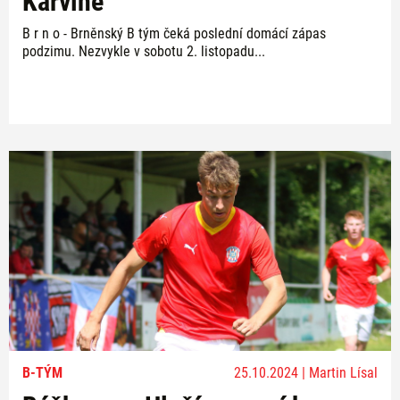
Karviné
B r n o - Brněnský B tým čeká poslední domácí zápas
podzimu. Nezvykle v sobotu 2. listopadu...
B-TÝM
25.10.2024 | Martin Lísal