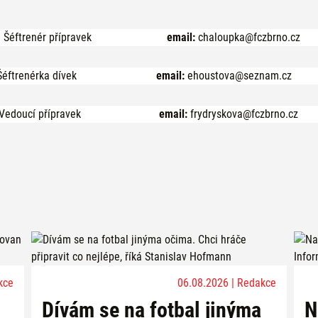
Šéftrenér přípravek
email:
chaloupka@fczbrno.cz
Šéftrenérka dívek
email:
ehoustova@seznam.cz
Vedoucí přípravek
email:
frydryskova@fczbrno.cz
kce
06.08.2026 | Redakce
Dívám se na fotbal jinýma
N