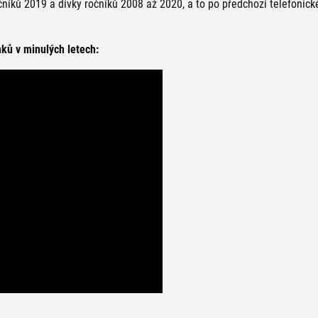
čníků 2019 a dívky ročníků 2008 až 2020, a to po předchozí telefonic
nků v minulých letech: