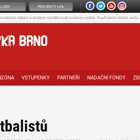
KLUBY
PROJEKTY LFA
onalizaci reklam a analýze návštěvnosti soubory cookie. Používáním tohoto webu s
VKA BRNO
NZÓNA
VSTUPENKY
PARTNEŘI
NADAČNÍ FONDY
ZB
tbalistů