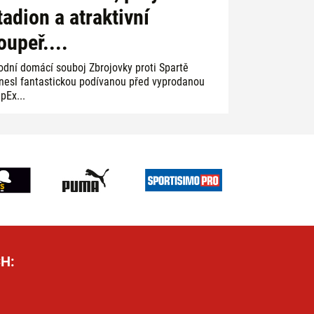
tadion a atraktivní
oupeř....
odní domácí souboj Zbrojovky proti Spartě
inesl fantastickou podívanou před vyprodanou
pEx...
H: