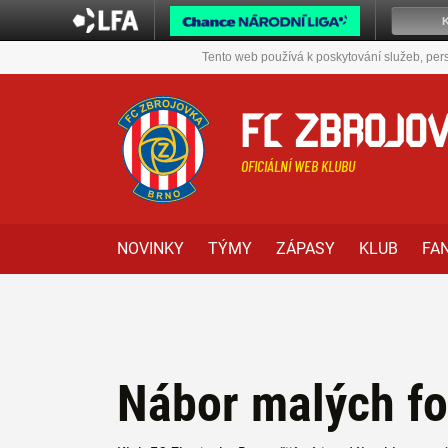
Tento web používá k poskytování služeb, pers
FC ZBROJO
OFICIÁLNÍ WEB KLUBU
NOVINKY
TÝMY
ZÁPASY
KLUB
FA
Nábor malých fo