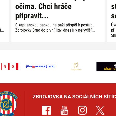
očima. Chci hráče
s
připravit...
s
S kapitánskou páskou na paži přispěl k postupu
Úv
...
Zbrojovky Brno do první ligy, dnes jí v nejvyšší...
př
Shi
ZBROJOVKA NA SOCIÁLNÍCH SÍTÍC