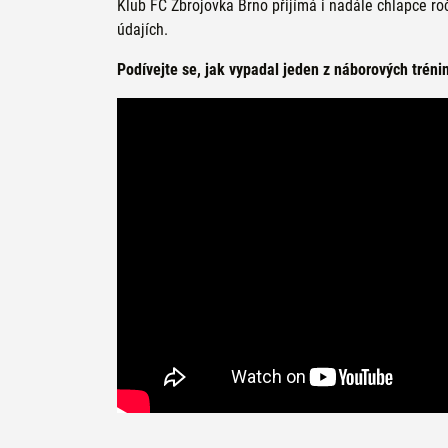
Klub FC Zbrojovka Brno přijímá i nadále chlapce ro
údajích.
Podívejte se, jak vypadal jeden z náborových tréni