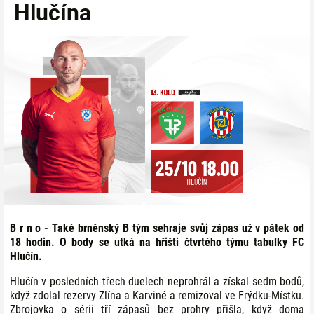
Hlučína
B r n o - Také brněnský B tým sehraje svůj zápas už v pátek od
18 hodin. O body se utká na hřišti čtvrtého týmu tabulky FC
Hlučín.
Hlučín v posledních třech duelech neprohrál a získal sedm bodů,
když zdolal rezervy Zlína a Karviné a remizoval ve Frýdku-Místku.
Zbrojovka o sérii tří zápasů bez prohry přišla, když doma