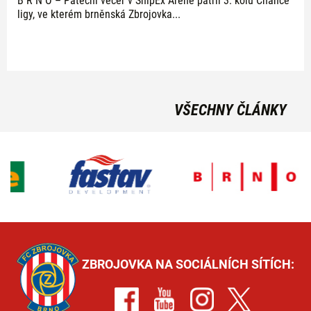
B R N O – Páteční večer v ShipEx Aréně patřil 3. kolu Chance
ligy, ve kterém brněnská Zbrojovka...
VŠECHNY ČLÁNKY
ZBROJOVKA NA SOCIÁLNÍCH SÍTÍCH: