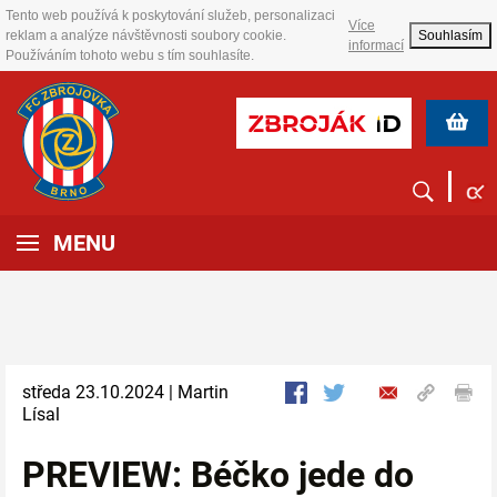
Tento web používá k poskytování služeb, personalizaci
Více
reklam a analýze návštěvnosti soubory cookie.
Souhlasím
informací
Používáním tohoto webu s tím souhlasíte.
MENU
středa 23.10.2024 | Martin
Lísal
PREVIEW: Béčko jede do