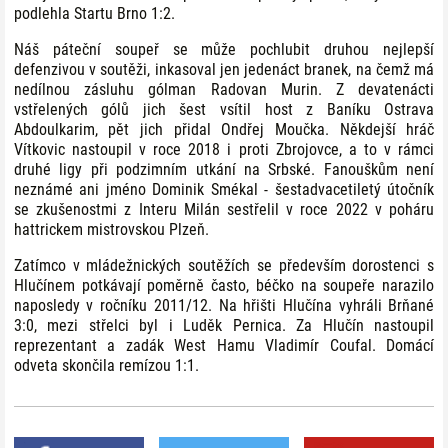
podlehla Startu Brno 1:2.
Náš páteční soupeř se může pochlubit druhou nejlepší
defenzivou v soutěži, inkasoval jen jedenáct branek, na čemž má
nedílnou zásluhu gólman Radovan Murin. Z devatenácti
vstřelených gólů jich šest vsítil host z Baníku Ostrava
Abdoulkarim, pět jich přidal Ondřej Moučka. Někdejší hráč
Vítkovic nastoupil v roce 2018 i proti Zbrojovce, a to v rámci
druhé ligy při podzimním utkání na Srbské. Fanouškům není
neznámé ani jméno Dominik Smékal - šestadvacetiletý útočník
se zkušenostmi z Interu Milán sestřelil v roce 2022 v poháru
hattrickem mistrovskou Plzeň.
Zatímco v mládežnických soutěžích se především dorostenci s
Hlučínem potkávají poměrně často, béčko na soupeře narazilo
naposledy v ročníku 2011/12. Na hřišti Hlučína vyhráli Brňané
3:0, mezi střelci byl i Luděk Pernica. Za Hlučín nastoupil
reprezentant a zadák West Hamu Vladimír Coufal. Domácí
odveta skončila remízou 1:1.