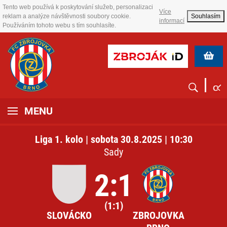
Tento web používá k poskytování služeb, personalizaci
Více
reklam a analýze návštěvnosti soubory cookie.
Souhlasím
informací
Používáním tohoto webu s tím souhlasíte.
MENU
Liga 1. kolo | sobota 30.8.2025 | 10:30
Sady
2:1
(1:1)
SLOVÁCKO
ZBROJOVKA