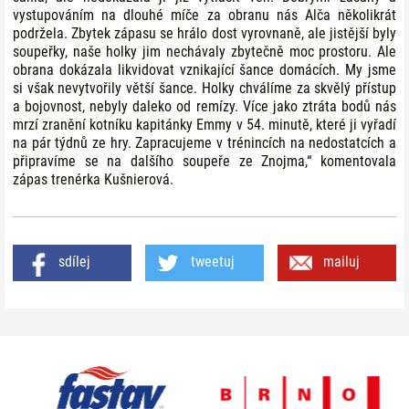
vystupováním na dlouhé míče za obranu nás Alča několikrát
podržela. Zbytek zápasu se hrálo dost vyrovnaně, ale jistější byly
soupeřky, naše holky jim nechávaly zbytečně moc prostoru. Ale
obrana dokázala likvidovat vznikající šance domácích. My jsme
si však nevytvořily větší šance. Holky chválíme za skvělý přístup
a bojovnost, nebyly daleko od remízy. Více jako ztráta bodů nás
mrzí zranění kotníku kapitánky Emmy v 54. minutě, které ji vyřadí
na pár týdnů ze hry. Zapracujeme v trénincích na nedostatcích a
připravíme se na dalšího soupeře ze Znojma,“ komentovala
zápas trenérka Kušnierová.
sdílej
tweetuj
mailuj