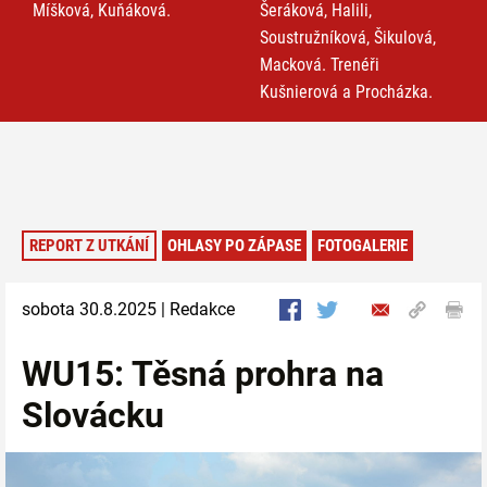
Míšková, Kuňáková.
Šeráková, Halili,
Soustružníková, Šikulová,
Macková. Trenéři
Kušnierová a Procházka.
REPORT Z UTKÁNÍ
OHLASY PO ZÁPASE
FOTOGALERIE
sobota 30.8.2025 | Redakce
WU15: Těsná prohra na
Slovácku