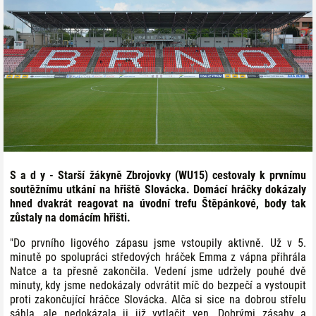
S a d y - Starší žákyně Zbrojovky (WU15) cestovaly k prvnímu
soutěžnímu utkání na hřiště Slovácka. Domácí hráčky dokázaly
hned dvakrát reagovat na úvodní trefu Štěpánkové, body tak
zůstaly na domácím hřišti.
"Do prvního ligového zápasu jsme vstoupily aktivně. Už v 5.
minutě po spolupráci středových hráček Emma z vápna přihrála
Natce a ta přesně zakončila. Vedení jsme udržely pouhé dvě
minuty, kdy jsme nedokázaly odvrátit míč do bezpečí a vystoupit
proti zakončující hráčce Slovácka. Alča si sice na dobrou střelu
sáhla, ale nedokázala ji již vytlačit ven. Dobrými zásahy a