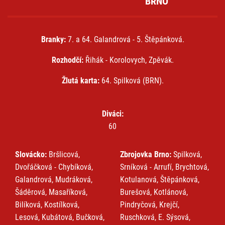
BRNO
Branky:
7. a 64. Galandrová - 5. Štěpánková.
Rozhodčí:
Řihák - Korolovych, Zpěvák.
Žlutá karta:
64. Spilková (BRN).
Diváci:
60
Slovácko:
Bršlicová,
Zbrojovka Brno:
Spilková,
Dvořáčková - Chybíková,
Srníková - Arrufí, Brychtová,
Galandrová, Mudráková,
Kotulanová, Štěpánková,
Šáděrová, Masaříková,
Burešová, Kotlánová,
Bilíková, Kostílková,
Pindryčová, Krejčí,
Lesová, Kubátová, Bučková,
Ruschková, E. Sýsová,