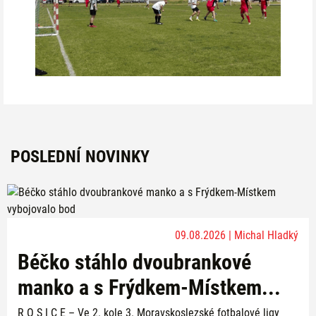
POSLEDNÍ NOVINKY
09.08.2026 | Michal Hladký
Béčko stáhlo dvoubrankové
manko a s Frýdkem-Místkem...
R O S I C E – Ve 2. kole 3. Moravskoslezské fotbalové ligy