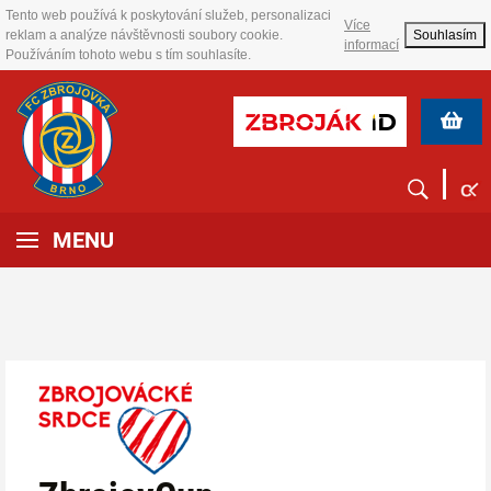
Tento web používá k poskytování služeb, personalizaci
Více
reklam a analýze návštěvnosti soubory cookie.
Souhlasím
informací
Používáním tohoto webu s tím souhlasíte.
MENU