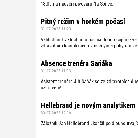
18:00 na nádvoří pivovaru Na Spilce.
Pitný režim v horkém počasí
31.07.2026 11:20
Vzhledem k aktuálnímu počasí doporučujeme vše
zdravotním komplikacím spojeným s pobytem ve 
Absence trenéra Saňáka
31.07.2026 11:03
Asistent trenéra Jiří Saňák se ze zdravotních dů
uzdravení!
Hellebrand je novým analytikem
30.07.2026 12:06
Záložník Jan Hellebrand ukončil po dlouho trvají