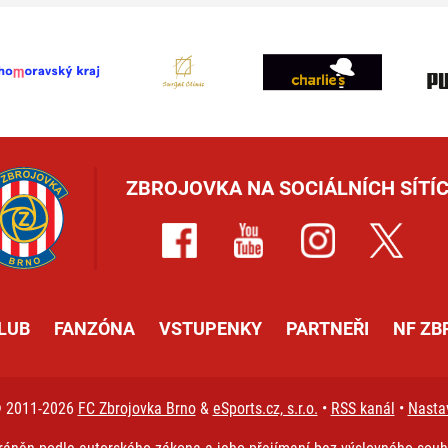
ZBROJOVKA NA SOCIÁLNÍCH SÍTÍC
LUB
FANZÓNA
VSTUPENKY
PARTNEŘI
NF ZB
© 2011-2026
FC Zbrojovka Brno
&
eSports.cz, s.r.o.
•
RSS kanál
•
Nasta