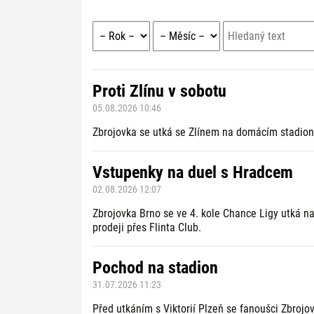
Proti Zlínu v sobotu
05.08.2026 10:46
Zbrojovka se utká se Zlínem na domácím stadion
Vstupenky na duel s Hradcem
02.08.2026 12:07
Zbrojovka Brno se ve 4. kole Chance Ligy utká n
prodeji přes Flinta Club.
Pochod na stadion
31.07.2026 11:23
Před utkáním s Viktorií Plzeň se fanoušci Zbroj