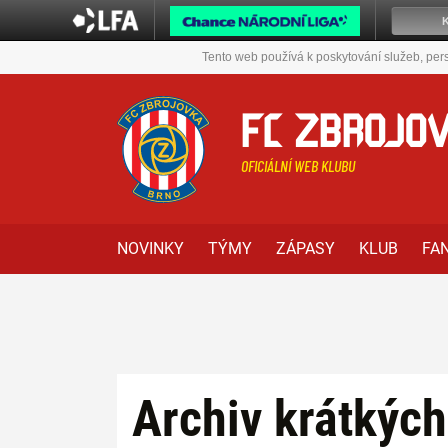
Tento web používá k poskytování služeb, pers
FC ZBROJO
OFICIÁLNÍ WEB KLUBU
NOVINKY
TÝMY
ZÁPASY
KLUB
FA
Archiv krátkých