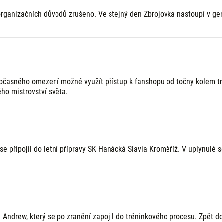
 organizačních důvodů zrušeno. Ve stejný den Zbrojovka nastoupí v ge
časného omezení možné využít přístup k fanshopu od točny kolem trén
ho mistrovství světa.
e připojil do letní přípravy SK Hanácká Slavia Kroměříž. V uplynulé s
 Andrew, který se po zranění zapojil do tréninkového procesu. Zpět do