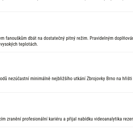
m fanouškům dbát na dostatečný pitný režim. Pravidelným doplňování
vysokých teplotách.
vodů nezúčastní minimálně nejbližšího utkání Zbrojovky Brno na hřišti
cím zranění profesionální kariéru a přijal nabídku videoanalytika rez