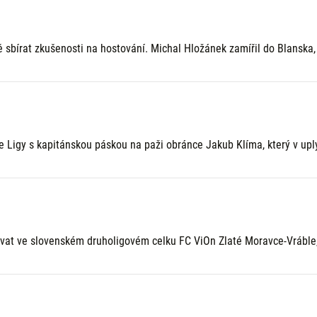
 sbírat zkušenosti na hostování. Michal Hložánek zamířil do Blanska,
Ligy s kapitánskou páskou na paži obránce Jakub Klíma, který v upl
vat ve slovenském druholigovém celku FC ViOn Zlaté Moravce-Vráble, k