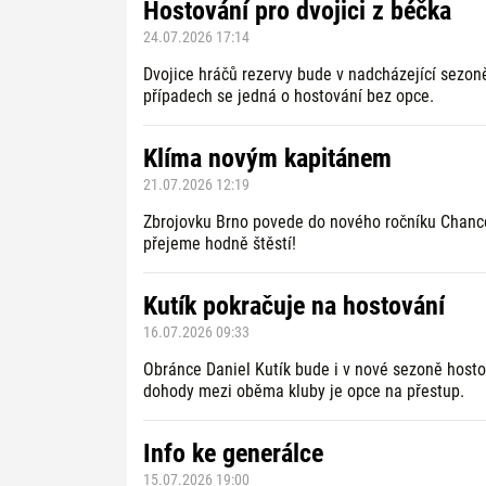
Hostování pro dvojici z béčka
24.07.2026 17:14
Dvojice hráčů rezervy bude v nadcházející sezoně
případech se jedná o hostování bez opce.
Klíma novým kapitánem
21.07.2026 12:19
Zbrojovku Brno povede do nového ročníku Chance 
přejeme hodně štěstí!
Kutík pokračuje na hostování
16.07.2026 09:33
Obránce Daniel Kutík bude i v nové sezoně hosto
dohody mezi oběma kluby je opce na přestup.
Info ke generálce
15.07.2026 19:00