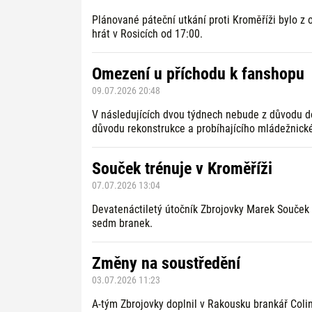
Plánované páteční utkání proti Kroměříži bylo z
hrát v Rosicích od 17:00.
Omezení u příchodu k fanshopu
09.07.2026 20:48
V následujících dvou týdnech nebude z důvodu do
důvodu rekonstrukce a probíhajícího mládežnické
Souček trénuje v Kroměříži
07.07.2026 13:04
Devatenáctiletý útočník Zbrojovky Marek Souček s
sedm branek.
Změny na soustředění
03.07.2026 11:23
A-tým Zbrojovky doplnil v Rakousku brankář Colin