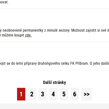
movat.
ny neobnovené permanentky z minulé sezony. Možnost zajistit si své m
ID můžete koupit
zde.
ojit se do letní přípravy druholigového celku FK Příbram. O jeho dal
Další stránky
1
2
3
4
5
6
>>