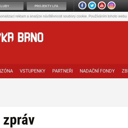
KLUBY
PROJEKTY LFA
onalizaci reklam a analýze návštěvnosti soubory cookie. Používáním tohoto webu s
VKA BRNO
NZÓNA
VSTUPENKY
PARTNEŘI
NADAČNÍ FONDY
ZB
 zpráv