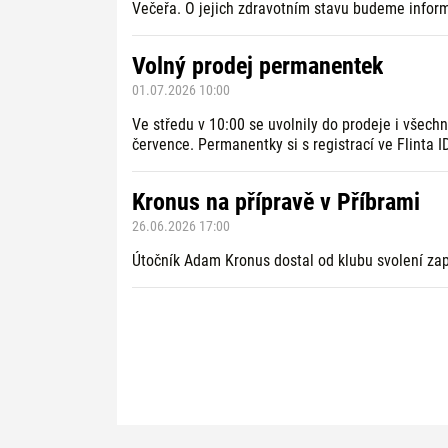
Večeřa. O jejich zdravotním stavu budeme infor
Volný prodej permanentek
01.07.2026 10:00
Ve středu v 10:00 se uvolnily do prodeje i všech
července. Permanentky si s registrací ve Flinta 
Kronus na přípravě v Příbrami
26.06.2026 17:00
Útočník Adam Kronus dostal od klubu svolení zap