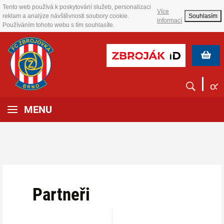
Tento web používá k poskytování služeb, personalizaci
Více
reklam a analýze návštěvnosti soubory cookie.
Souhlasím
informací
Používáním tohoto webu s tím souhlasíte.
MENU
Partneři