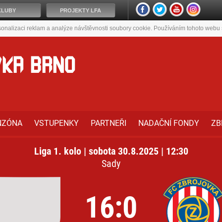
KLUBY
PROJEKTY LFA
onalizaci reklam a analýze návštěvnosti soubory cookie. Používáním tohoto webu s
VKA BRNO
NZÓNA
VSTUPENKY
PARTNEŘI
NADAČNÍ FONDY
ZB
Liga 1. kolo | sobota 30.8.2025 | 12:30
Sady
16:0