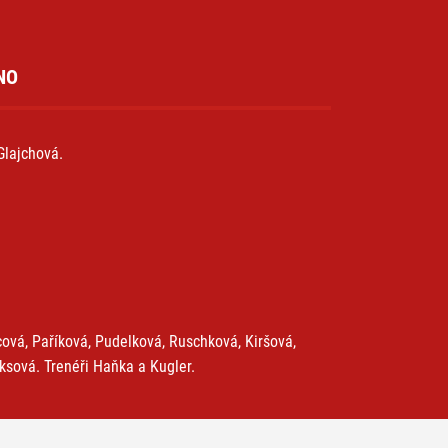
NO
Glajchová.
ová, Paříková, Pudelková, Ruschková, Kiršová,
ksová. Trenéři Haňka a Kugler.