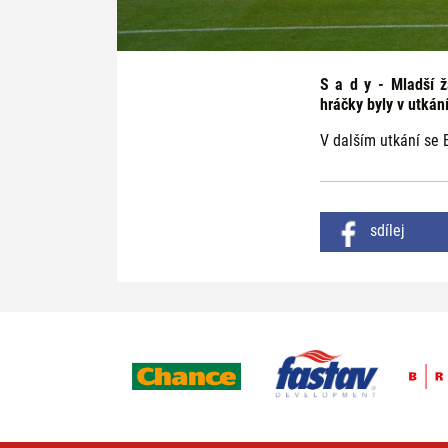
S a d y - Mladší 
hráčky byly v utkání
V dalším utkání se
sdílej