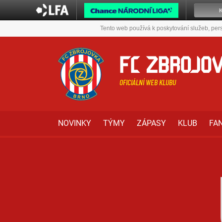
Tento web používá k poskytování služeb, pers
FC ZBROJO
OFICIÁLNÍ WEB KLUBU
NOVINKY
TÝMY
ZÁPASY
KLUB
FA