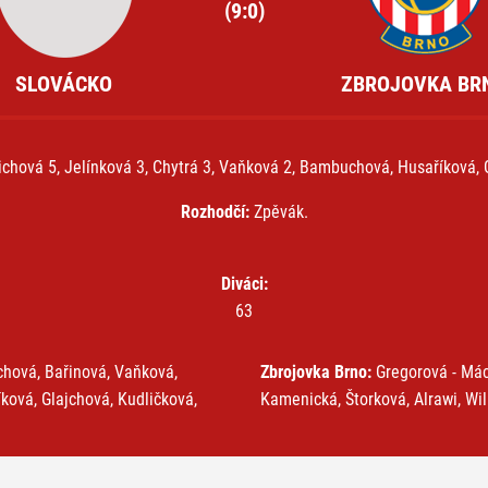
(9:0)
SLOVÁCKO
ZBROJOVKA BR
chová 5, Jelínková 3, Chytrá 3, Vaňková 2, Bambuchová, Husaříková, 
Rozhodčí:
Zpěvák.
Diváci:
63
chová, Bařinová, Vaňková,
Zbrojovka Brno:
Gregorová - Mác
ková, Glajchová, Kudličková,
Kamenická, Štorková, Alrawi, Wil