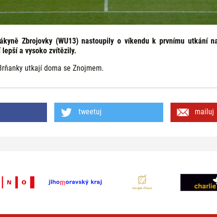
žákyně Zbrojovky (WU13) nastoupily o víkendu k prvnímu utkání n
 lepší a vysoko zvítězily.
 Brňanky utkají doma se Znojmem.
tweetuj
mailuj