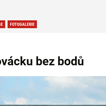
SE
FOTOGALERIE
ovácku bez bodů