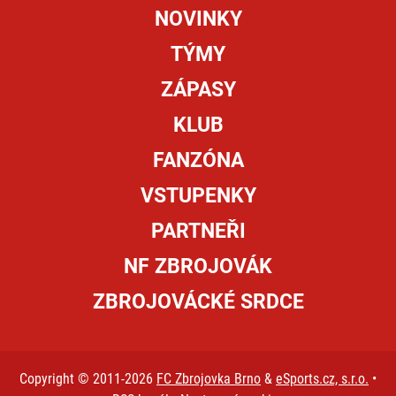
NOVINKY
TÝMY
ZÁPASY
KLUB
FANZÓNA
VSTUPENKY
PARTNEŘI
NF ZBROJOVÁK
ZBROJOVÁCKÉ SRDCE
Copyright © 2011-2026
FC Zbrojovka Brno
&
eSports.cz, s.r.o.
•