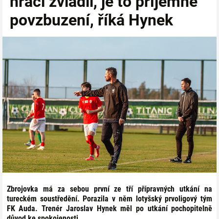
hráči zvládli, je to příjemné
povzbuzení, říká Hynek
Zbrojovka má za sebou první ze tří přípravných utkání na
tureckém soustředění. Porazila v něm lotyšský prvoligový tým
FK Auda. Trenér Jaroslav Hynek měl po utkání pochopitelně
důvod ke spokojenosti.