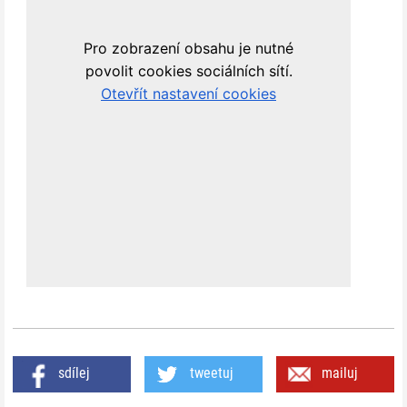
sdílej
tweetuj
mailuj