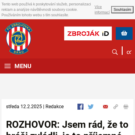
Tento web používá k poskytování služeb, personalizaci
Více
reklam a analýze návštěvnosti soubory cookie.
Souhlasím
informací
Používáním tohoto webu s tím souhlasíte.
MENU
středa 12.2.2025 | Redakce
ROZHOVOR: Jsem rád, že to