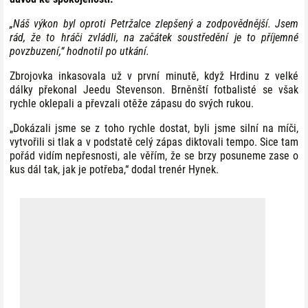
„Náš výkon byl oproti Petržalce zlepšený a zodpovědnější. Jsem
rád, že to hráči zvládli, na začátek soustředění je to příjemné
povzbuzení,“ hodnotil po utkání.
Zbrojovka inkasovala už v první minutě, když Hrdinu z velké
dálky překonal Jeedu Stevenson. Brněnští fotbalisté se však
rychle oklepali a převzali otěže zápasu do svých rukou.
„Dokázali jsme se z toho rychle dostat, byli jsme silní na míči,
vytvořili si tlak a v podstatě celý zápas diktovali tempo. Sice tam
pořád vidím nepřesnosti, ale věřím, že se brzy posuneme zase o
kus dál tak, jak je potřeba,“ dodal trenér Hynek.