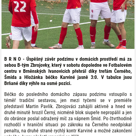
B R N O - Úspěšný závěr podzimu v domácích prostředí má za
sebou B-tým Zbrojovky, který v sobotu dopoledne ve Fotbalovém
centru v Brněnských Ivanovicích přehrál díky trefám Černého,
Šmida a Hložánka béčko Karviné jasně 3:0. V tabulce jsou
Brňané díky výhře na osmé pozici.
Béčko do posledního domácího zápasu podzimu vstoupilo s
téměř tradiční sestavou, jen mezi tyčemi se v premiéře
představil Martin Pavlík. Zbrojováci zahájili aktivně a hned ve
druhé minutě hrozil Černý, nicméně blok siupeře nepropálil a jen
do obránce poslal odražený míč za vápnem Šmid. Po čtvrthodině
rozhodčí v hraniční situaci po zákroku na Černého neodpískal
penaltu, na druhé straně rychlý kontr Karviné a možné zakončení