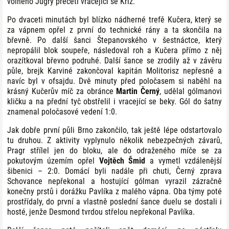
volného Jugry přečetl vracející se Kříž.
Po dvaceti minutách byl blízko nádherné trefě Kučera, který se
za vápnem opřel z první do technické rány a ta skončila na
břevně. Po další šanci Štepanovského v šestnáctce, který
nepropálil blok soupeře, následoval roh a Kučera přímo z něj
orazítkoval břevno podruhé. Další šance se zrodily až v závěru
půle, brejk Karviné zakončoval kapitán Molitorisz nepřesně a
navíc byl v ofsajdu. Dvě minuty před poločasem si naběhl na
krásný Kučerův míč za obránce
Martin Černý
, udělal gólmanovi
kličku a na přední tyč obstřelil i vracející se beky. Gól do šatny
znamenal poločasové vedení 1:0.
Jak dobře první půli Brno zakončilo, tak ještě lépe odstartovalo
tu druhou. Z aktivity vyplynulo několik nebezpečných závarů,
Pragr střílel jen do bloku, ale do odraženého míče se za
pokutovým územím opřel
Vojtěch Šmid
a vymetl vzdálenější
šibenici – 2:0. Domácí byli nadále při chuti, Černý zprava
Schovance nepřekonal a hostující gólman vyrazil zázračně
konečny prstů i dorážku Pavlíka z malého vápna. Oba týmy poté
prostřídaly, do první a vlastně poslední šance duelu se dostali i
hosté, jenže Desmond tvrdou střelou nepřekonal Pavlíka.