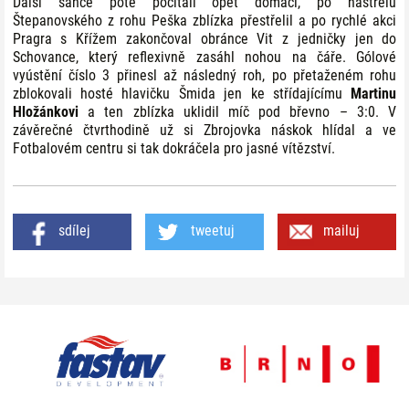
Další šance poté počítali opět domácí, po nástřelu
Štepanovského z rohu Peška zblízka přestřelil a po rychlé akci
Pragra s Křížem zakončoval obránce Vit z jedničky jen do
Schovance, který reflexivně zasáhl nohou na čáře. Gólové
vyústění číslo 3 přinesl až následný roh, po přetaženém rohu
zblokovali hosté hlavičku Šmida jen ke střídajícímu
Martinu
Hložánkovi
a ten zblízka uklidil míč pod břevno – 3:0. V
závěrečné čtvrthodině už si Zbrojovka náskok hlídal a ve
Fotbalovém centru si tak dokráčela pro jasné vítězství.
sdílej
tweetuj
mailuj