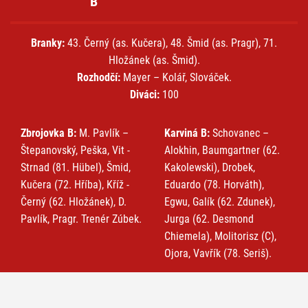
B
Branky:
43. Černý (as. Kučera), 48. Šmid (as. Pragr), 71.
Hložánek (as. Šmid).
Rozhodčí:
Mayer – Kolář, Slováček.
Diváci:
100
Zbrojovka B:
M. Pavlík –
Karviná B:
Schovanec –
Štepanovský, Peška, Vit -
Alokhin, Baumgartner (62.
Strnad (81. Hübel), Šmid,
Kakolewski), Drobek,
Kučera (72. Hříba), Kříž -
Eduardo (78. Horváth),
Černý (62. Hložánek), D.
Egwu, Galík (62. Zdunek),
Pavlík, Pragr. Trenér Zúbek.
Jurga (62. Desmond
Chiemela), Molitorisz (C),
Ojora, Vavřík (78. Seriš).