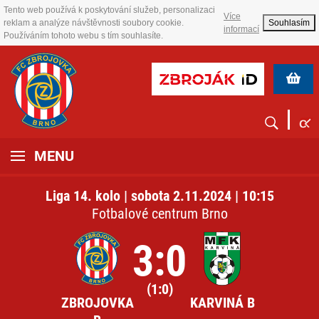
Tento web používá k poskytování služeb, personalizaci
Více
reklam a analýze návštěvnosti soubory cookie.
Souhlasím
informací
Používáním tohoto webu s tím souhlasíte.
MENU
Liga 14. kolo | sobota 2.11.2024 | 10:15
Fotbalové centrum Brno
3:0
(1:0)
ZBROJOVKA
KARVINÁ B