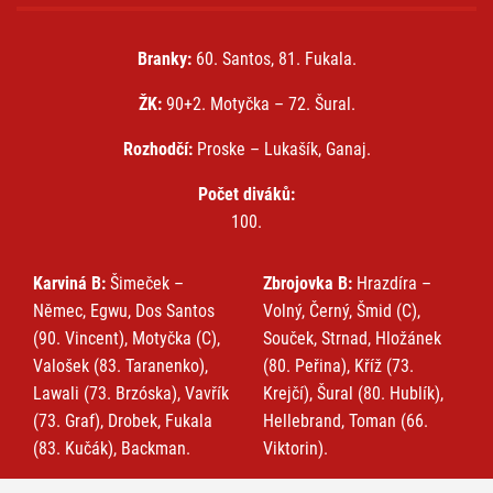
Branky:
60. Santos, 81. Fukala.
ŽK:
90+2. Motyčka – 72. Šural.
Rozhodčí:
Proske – Lukašík, Ganaj.
Počet diváků:
100.
Karviná B:
Šimeček –
Zbrojovka B:
Hrazdíra –
Němec, Egwu, Dos Santos
Volný, Černý, Šmid (C),
(90. Vincent), Motyčka (C),
Souček, Strnad, Hložánek
Valošek (83. Taranenko),
(80. Peřina), Kříž (73.
Lawali (73. Brzóska), Vavřík
Krejčí), Šural (80. Hublík),
(73. Graf), Drobek, Fukala
Hellebrand, Toman (66.
(83. Kučák), Backman.
Viktorin).