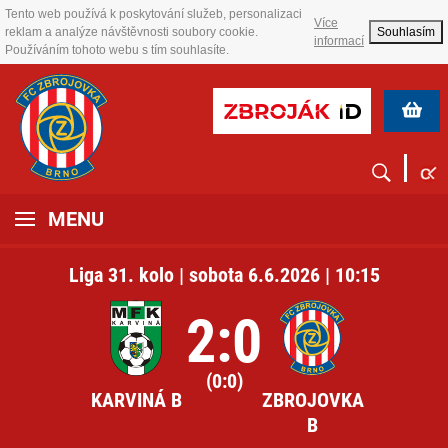
Tento web používá k poskytování služeb, personalizaci
Více
reklam a analýze návštěvnosti soubory cookie.
Souhlasím
informací
Používáním tohoto webu s tím souhlasíte.
MENU
Liga 31. kolo | sobota 6.6.2026 | 10:15
2:0
(0:0)
KARVINÁ B
ZBROJOVKA
B