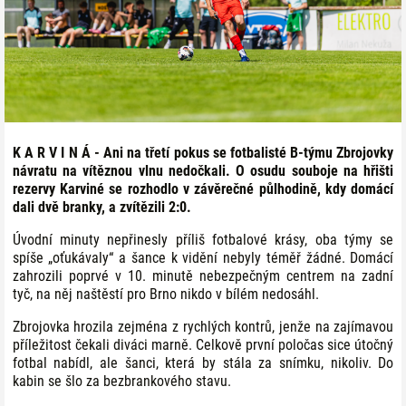
K A R V I N Á - Ani na třetí pokus se fotbalisté B-týmu Zbrojovky
návratu na vítěznou vlnu nedočkali. O osudu souboje na hřišti
rezervy Karviné se rozhodlo v závěrečné půlhodině, kdy domácí
dali dvě branky, a zvítězili 2:0.
Úvodní minuty nepřinesly příliš fotbalové krásy, oba týmy se
spíše „oťukávaly“ a šance k vidění nebyly téměř žádné. Domácí
zahrozili poprvé v 10. minutě nebezpečným centrem na zadní
tyč, na něj naštěstí pro Brno nikdo v bílém nedosáhl.
Zbrojovka hrozila zejména z rychlých kontrů, jenže na zajímavou
příležitost čekali diváci marně. Celkově první poločas sice útočný
fotbal nabídl, ale šanci, která by stála za snímku, nikoliv. Do
kabin se šlo za bezbrankového stavu.