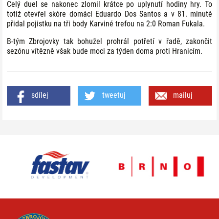
Celý duel se nakonec zlomil krátce po uplynutí hodiny hry. To
totiž otevřel skóre domácí Eduardo Dos Santos a v 81. minutě
přidal pojistku na tři body Karviné trefou na 2:0 Roman Fukala.
B-tým Zbrojovky tak bohužel prohrál potřetí v řadě, zakončit
sezónu vítězně však bude moci za týden doma proti Hranicím.
sdílej
tweetuj
mailuj