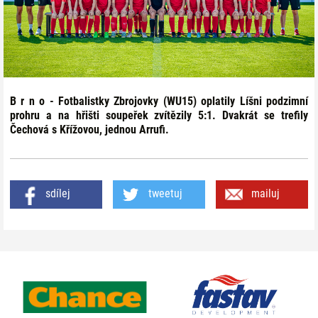
B r n o - Fotbalistky Zbrojovky (WU15) oplatily Líšni podzimní
prohru a na hřišti soupeřek zvítězily 5:1. Dvakrát se trefily
Čechová s Křížovou, jednou Arrufi.
sdílej
tweetuj
mailuj