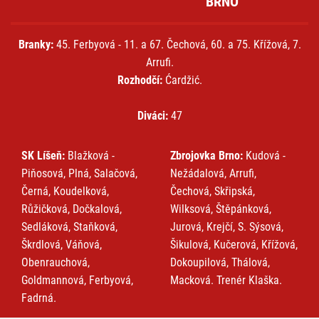
BRNO
Branky:
45. Ferbyová - 11. a 67. Čechová, 60. a 75. Křížová, 7.
Arrufi.
Rozhodčí:
Ćardžić.
Diváci:
47
SK Líšeň:
Blažková -
Zbrojovka Brno:
Kudová -
Piňosová, Plná, Salačová,
Nežádalová, Arrufi,
Černá, Koudelková,
Čechová, Skřipská,
Růžičková, Dočkalová,
Wilksová, Štěpánková,
Sedláková, Staňková,
Jurová, Krejčí, S. Sýsová,
Škrdlová, Váňová,
Šikulová, Kučerová, Křížová,
Obenrauchová,
Dokoupilová, Thálová,
Goldmannová, Ferbyová,
Macková. Trenér Klaška.
Fadrná.