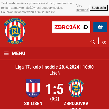
Tento web používá k poskytování služeb, personalizaci
Více
reklam a analýze návštěvnosti soubory cookie.
Souhlasím
informací
Používáním tohoto webu s tím souhlasíte.
MENU
Liga 17. kolo | neděle 28.4.2024 | 10:00
Líšeň
1:5
(0:2)
SK LÍŠEŇ
ZBROJOVKA