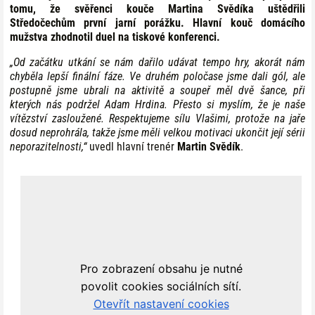
tomu, že svěřenci kouče Martina Svědíka uštědřili
Středočechům první jarní porážku. Hlavní kouč domácího
mužstva zhodnotil duel na tiskové konferenci.
„Od začátku utkání se nám dařilo udávat tempo hry, akorát nám
chyběla lepší finální fáze. Ve druhém poločase jsme dali gól, ale
postupně jsme ubrali na aktivitě a soupeř měl dvě šance, při
kterých nás podržel Adam Hrdina. Přesto si myslím, že je naše
vítězství zasloužené. Respektujeme sílu Vlašimi, protože na jaře
dosud neprohrála, takže jsme měli velkou motivaci ukončit její sérii
neporazitelnosti,“
uvedl hlavní trenér
Martin Svědík
.