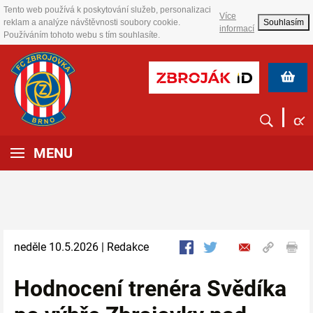
Tento web používá k poskytování služeb, personalizaci
Více
reklam a analýze návštěvnosti soubory cookie.
Souhlasím
informací
Používáním tohoto webu s tím souhlasíte.
MENU
neděle 10.5.2026 | Redakce
Hodnocení trenéra Svědíka