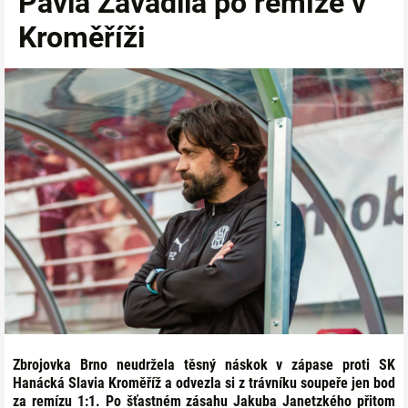
Pavla Zavadila po remíze v
Kroměříži
Zbrojovka Brno neudržela těsný náskok v zápase proti SK
Hanácká Slavia Kroměříž a odvezla si z trávníku soupeře jen bod
za remízu 1:1. Po šťastném zásahu Jakuba Janetzkého přitom