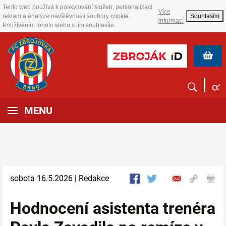
Tento web používá k poskytování služeb, personalizaci
Více
reklam a analýze návštěvnosti soubory cookie.
Souhlasím
informací
Používáním tohoto webu s tím souhlasíte.
MENU
sobota 16.5.2026 | Redakce
Hodnocení asistenta trenéra