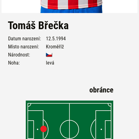
Tomáš Břečka
Datum narození:
12.5.1994
Místo narození:
Kroměříž
Národnost:
Noha:
levá
obránce