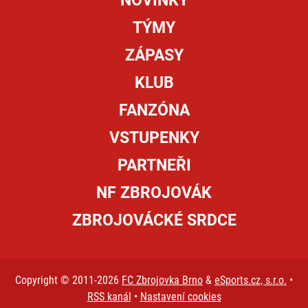
NOVINKY
TÝMY
ZÁPASY
KLUB
FANZÓNA
VSTUPENKY
PARTNEŘI
NF ZBROJOVÁK
ZBROJOVÁCKÉ SRDCE
Copyright © 2011-2026
FC Zbrojovka Brno
&
eSports.cz, s.r.o.
•
RSS kanál
•
Nastavení cookies