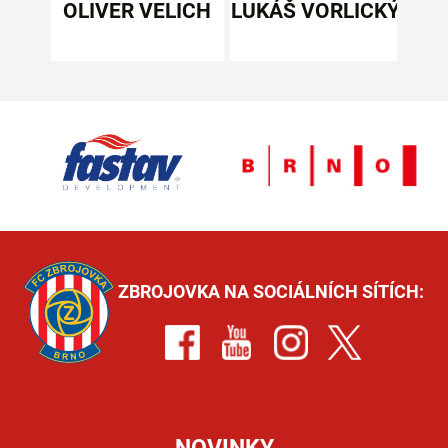
OLIVER VELICH
LUKÁŠ VORLICKÝ
SKI
ZBROJOVKA NA SOCIÁLNÍCH SÍTÍCH: