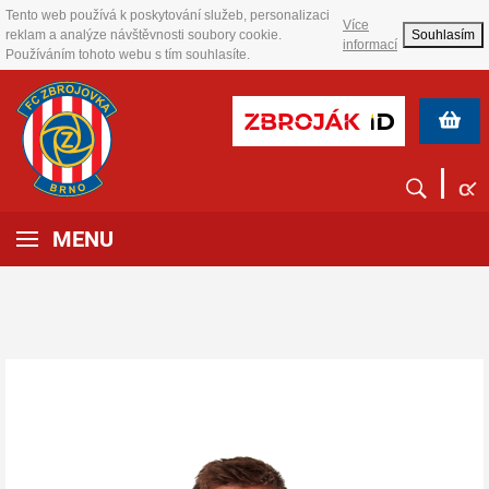
Tento web používá k poskytování služeb, personalizaci
Více
reklam a analýze návštěvnosti soubory cookie.
Souhlasím
informací
Používáním tohoto webu s tím souhlasíte.
MENU