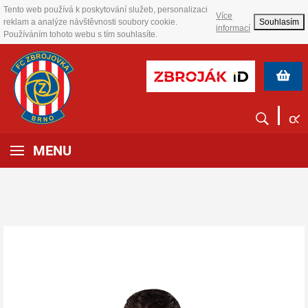
Tento web používá k poskytování služeb, personalizaci
Více
reklam a analýze návštěvnosti soubory cookie.
Souhlasím
informací
Používáním tohoto webu s tím souhlasíte.
MENU