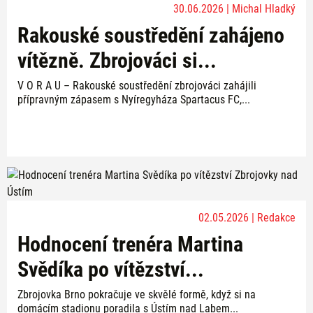
30.06.2026 | Michal Hladký
Rakouské soustředění zahájeno
vítězně. Zbrojováci si...
V O R A U – Rakouské soustředění zbrojováci zahájili
přípravným zápasem s Nyíregyháza Spartacus FC,...
02.05.2026 | Redakce
Hodnocení trenéra Martina
Svědíka po vítězství...
Zbrojovka Brno pokračuje ve skvělé formě, když si na
domácím stadionu poradila s Ústím nad Labem...