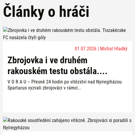
Články o hráči
01.07.2026 | Michal Hladký
Zbrojovka i ve druhém
rakouském testu obstála....
V O R A U – Přesně 24 hodin po vítězství nad Nyiregiházou
Spartacus vyzvali zbrojováci v rámci...