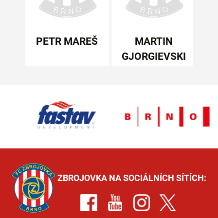
ÁČEK
PETR MAREŠ
MARTIN
GJORGIEVSKI
ZBROJOVKA NA SOCIÁLNÍCH SÍTÍCH: