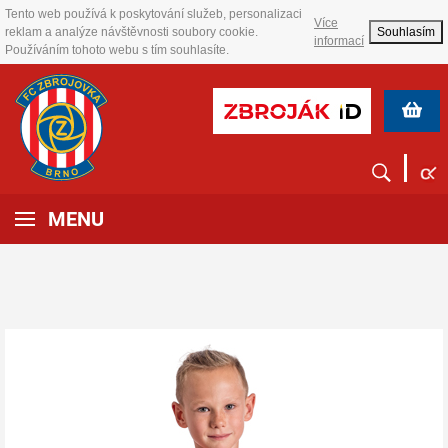
Tento web používá k poskytování služeb, personalizaci
Více
reklam a analýze návštěvnosti soubory cookie.
Souhlasím
informací
Používáním tohoto webu s tím souhlasíte.
MENU