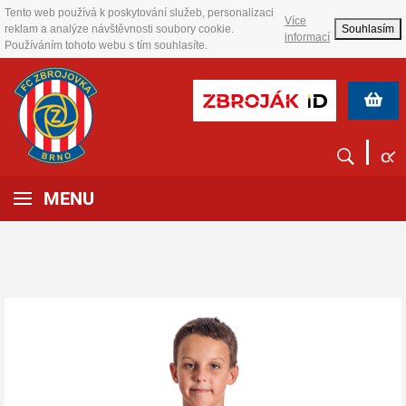
Tento web používá k poskytování služeb, personalizaci
Více
reklam a analýze návštěvnosti soubory cookie.
Souhlasím
informací
Používáním tohoto webu s tím souhlasíte.
MENU