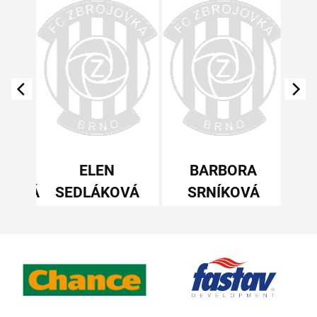
A
ELEN
BARBORA
ÍKOVÁ
SEDLÁKOVÁ
SRNÍKOVÁ