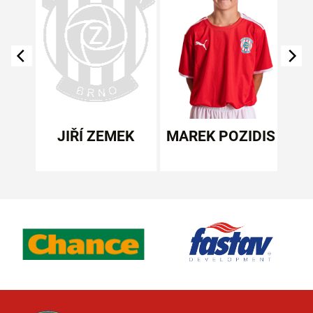
ÁTKÝ
JIŘÍ ZEMEK
MAREK POZIDIS