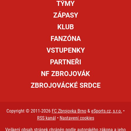
TÝMY
ZÁPASY
KLUB
FANZÓNA
VSTUPENKY
PARTNEŘI
NF ZBROJOVÁK
ZBROJOVÁCKÉ SRDCE
Copyright © 2011-2026
FC Zbrojovka Brno
&
eSports.cz, s.r.o.
•
RSS kanál
•
Nastavení cookies
Veškerý obsah stránek chráněn podle autorského zákona a jeho