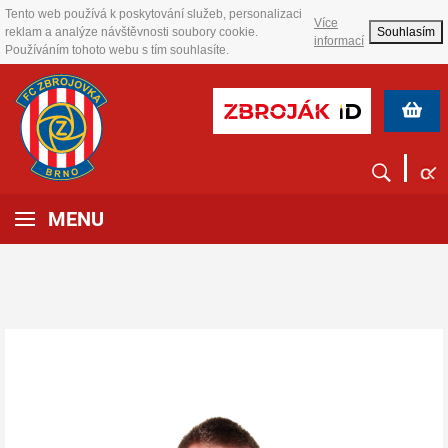
Tento web používá k poskytování služeb, personalizaci
Více
reklam a analýze návštěvnosti soubory cookie.
Souhlasím
informací
Používáním tohoto webu s tím souhlasíte.
MENU