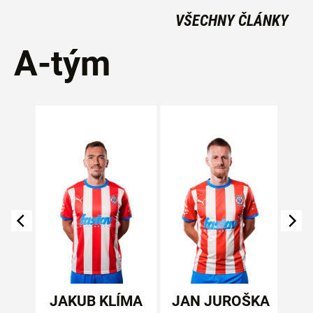
VŠECHNY ČLÁNKY
A-tým
ÁČEK
JAKUB KLÍMA
JAN JUROŠKA