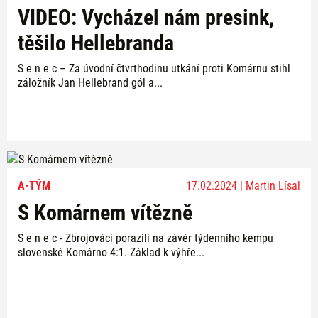
VIDEO: Vycházel nám presink,
těšilo Hellebranda
S e n e c – Za úvodní čtvrthodinu utkání proti Komárnu stihl
záložník Jan Hellebrand gól a...
A-TÝM
17.02.2024 | Martin Lísal
S Komárnem vítězně
S e n e c - Zbrojováci porazili na závěr týdenního kempu
slovenské Komárno 4:1. Základ k výhře...