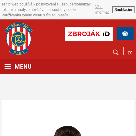
Tento web používá k poskytování služeb, personalizaci
Více
reklam a analýze návštěvnosti soubory cookie.
Souhlasím
informací
Používáním tohoto webu s tím souhlasíte.
MENU