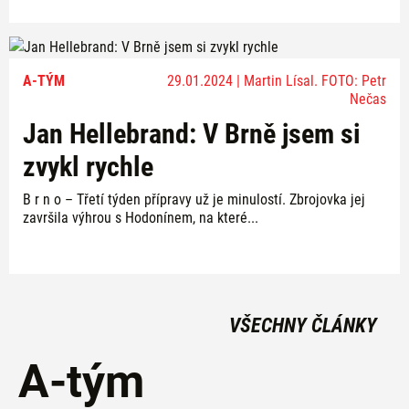
A-TÝM
29.01.2024 | Martin Lísal. FOTO: Petr
Nečas
Jan Hellebrand: V Brně jsem si
zvykl rychle
B r n o – Třetí týden přípravy už je minulostí. Zbrojovka jej
završila výhrou s Hodonínem, na které...
VŠECHNY ČLÁNKY
A-tým